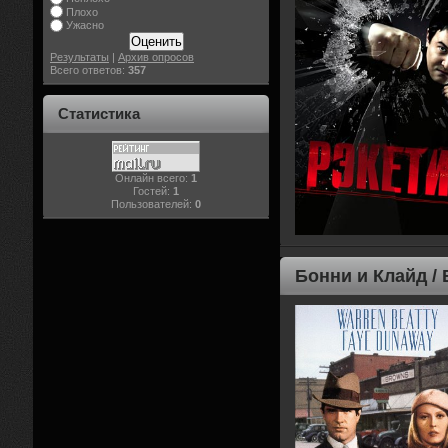
Плохо
Ужасно
Результаты
|
Архив опросов
Всего ответов:
357
Статистика
Онлайн всего:
1
Гостей:
1
Пользователей:
0
Бонни и Клайд /