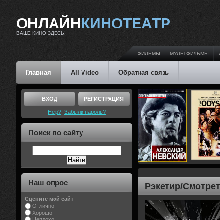
ОНЛАЙН
КИНОТЕАТР
ВАШЕ КИНО ЗДЕСЬ!
ФИЛЬМЫ
МУЛЬТФИЛЬМЫ
Главная
All Video
Обратная связь
ВХОД
РЕГИСТРАЦИЯ
Help?
Забыли пароль?
Поиск по сайту
Наш опрос
Рэкетир/Смотрет
Оцените мой сайт
Отлично
Хорошо
Неплохо